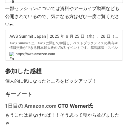
一部セッションについては資料やアーカイブ動画なども
公開されているので、気になる方はぜひ一度ご覧くださ
い👀
AWS Summit Japan | 2025 年 6 月 25 日（水）、26 日（木）
AWS Summit は、AWS に関して学習し、ベストプラクティスの共有や
情報交換ができる日本最大級の AWS イベントです。基調講演・スペシ
ャルセッションに加え、160+ セッション、 270+ 展示やハンズオンな
https://aws.amazon.com
どの Expo コンテンツを体験し、皆様の学習にお役立てください。
参加した感想
個人的に気になったところをピックアップ！
キーノート
1日目の
Amazon.com
CTO Werner氏
もうこれは見なければ！！そう思って朝から並びました
ｗ