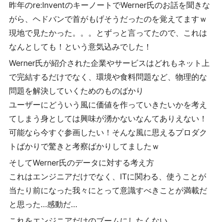
昨年のre:InventのキーノートでWerner氏のお話を聞きな
がら、ヘドバンで首がもげそうだったのを覚えてますｗ
現地で見たかった。。。とずっと言ってたので、これは
なんとしても！という意気込みでした！
Werner氏が紹介された企業やサービスはどれもネット上
で完結するだけでなく、環境や食料問題など、物理的な
問題を解決していくためのものばかり
ユーザーにどういう風に価値を作っていきたいかを考え
てしまう身としては興味が湧かないなんてありえない！
可能なら今すぐ参画したい！そんな風に思えるプロダク
トばかりで驚きと考察ばかりしてましたｗ
そしてWerner氏のデータに対する考え方
これはエンジニアだけでなく、ITに関わる、使うことが
当たり前になった我々にとって意識すべきことが満載だ
と思った…感動だ…
これをエンジニアだけのブームにしたくない。