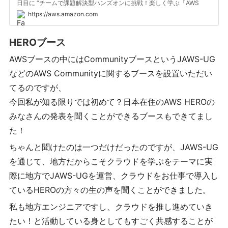
日目に “チームで課題解決型ハンズオンに挑戦！楽しく学ぶ「AWS
Jam」” を実施しました。本イベントには、クラウドスキルの向上を目
https://aws.amazon.com
指す 112 名が 4 名ずつ 28 チームに分かれて参加し、熱戦が繰り広げ
られると同時にチーム内でのスキル共有や新たな発見に満ちた有意義
な時間となりました。 このブログでは当日の様子を伝えつつ、AWS
HEROブース
Jam がどのように AWS の学習やチームでのスキル共有などに役立て
られるか、AWS Jam を実施したい場合の選択肢として AWS Skill
AWSブースの中にはCommunityブースというJAWS-UG
Builder やクラスルームトレーニングを紹介します。
などのAWS Communityに関するブースを設置いただい
てるのですが、
今回私が知る限りでは初めて？日本在住のAWS HEROの
みなさんの発表を聞くことができるブースもできてまし
た！
ちゃんと聞けたのは一つだけだったのですが、JAWS-UG
を通じて、地方だからこそクラウドを学ぶをテーマに実
際に地方でJAWS-UGを運営、クラウドをお仕事で導入し
ているHEROの方々の生の声を聞くことができました。
私も地方エンジニアですし、クラウドを推し進めていき
たい！と活動している身としてもすごく共感することが