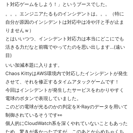
ト対応ゲームをしよう！」というブースでした。
。。。エンジニアたるものインシデントは。。。（特に
自分が原因のインシデントは対応中は冷や汗と手が止ま
りませんｗ）
とはいいつつ、インシデント対応力は本当にどこにでも
活きる力だなと前職でやってたのを思い出します…(遠い
目)
いい加減本題に入ります。
Chaos KittyはAWS環境内で対応したインシデントが発生
させて、それを修正するタイムアタックゲームです！
今回はインシデントが発生したサービスをわかりやすく
電球のボタンで表現していました。
このどの電球が光るのかの判定をX-Rayのデータを用いて
制御されているそうです👀
個人的にCloudWatch系を深くやれていないこともあった
ため、驚きが多かったですが、このあとからめちゃくち